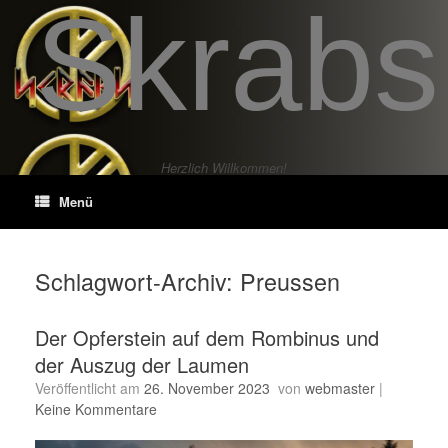
Skrabs
Zum
Inhalt
springen
Herzlich Willkommen!
Menü
Schlagwort-Archiv:
Preussen
Der Opferstein auf dem Rombinus und
der Auszug der Laumen
Veröffentlicht am
26. November 2023
von
webmaster
|
Keine Kommentare