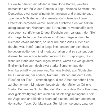
Es wollte nämlich ein Müller in dem Dorfe Barten, welches
nordöstlich am Fuße des Rombinus liegt, Namens Schwarz, ein
Deutscher, zwei neue Windmühlen anlegen und brauchte dazu
zwei neue Mühlsteine und er meinte, daß diese wohl jener
Opferstein hergeben werde. Allein er fürchtete sich vor seinen
abergläubischen Nachbarn, den Litthauern, er verschaffte sich
also einen schriftlichen Erlaubnißschein vom Landrath, den Stein
dort wegschaffen und benutzen zu dürfen. Dagegen konnte
Niemand etwas machen, so sehr wie auch Alles außer sich
darüber war. Indeß fand er lange Niemanden, der sich dazu
hergeben wollte, den Stein fortzuschaffen und zu spalten, denn
dreimal hatten schon Arbeiter versucht ihn zu sprengen, doch
wenn sie Hand ans Werk legen wollten, waren sie wie gelähmt.
Endlich ließen sich doch zwei starke Burschen aus der
Nachbarschaft – der eine war, Namens Rubel, aus Nibutschen
bei Gumbinnen, der andere, Namens Blitzner, aus dem Dorfe
Preußen bei Tilsit – breitschlagen, diese Arbeit für hohen Lohn
zu übernehmen. Mit diesen begab sich der Müller an Ort und
Stelle. Den ersten Schlag that der Mann aus dem Dorfe Preußen,
aber gleichzeitig flog ihm auch ein Stück abgeschlagener Stein
ins Auge und er erblindete noch auf diesem und dem andern an
demselben Tage. Der Mann aus Gumbinnen sprengte zwar den