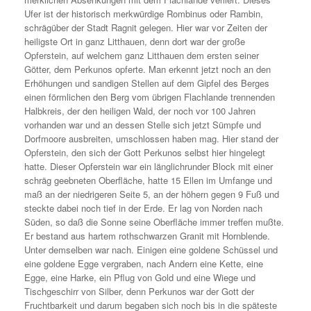
Ufer ist der historisch merkwürdige Rombinus oder Rambin,
schrägüber der Stadt Ragnit gelegen. Hier war vor Zeiten der
heiligste Ort in ganz Litthauen, denn dort war der große
Opferstein, auf welchem ganz Litthauen dem ersten seiner
Götter, dem Perkunos opferte. Man erkennt jetzt noch an den
Erhöhungen und sandigen Stellen auf dem Gipfel des Berges
einen förmlichen den Berg vom übrigen Flachlande trennenden
Halbkreis, der den heiligen Wald, der noch vor 100 Jahren
vorhanden war und an dessen Stelle sich jetzt Sümpfe und
Dorfmoore ausbreiten, umschlossen haben mag. Hier stand der
Opferstein, den sich der Gott Perkunos selbst hier hingelegt
hatte. Dieser Opferstein war ein länglichrunder Block mit einer
schräg geebneten Oberfläche, hatte 15 Ellen im Umfange und
maß an der niedrigeren Seite 5, an der höhern gegen 9 Fuß und
steckte dabei noch tief in der Erde. Er lag von Norden nach
Süden, so daß die Sonne seine Oberfläche immer treffen mußte.
Er bestand aus hartem rothschwarzen Granit mit Hornblende.
Unter demselben war nach. Einigen eine goldene Schüssel und
eine goldene Egge vergraben, nach Andern eine Kette, eine
Egge, eine Harke, ein Pflug von Gold und eine Wiege und
Tischgeschirr von Silber, denn Perkunos war der Gott der
Fruchtbarkeit und darum begaben sich noch bis in die späteste