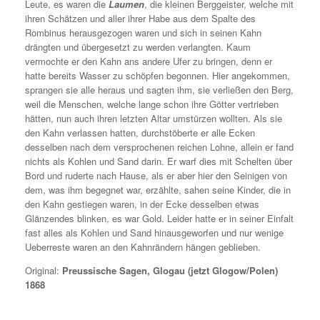
Leute, es waren die
Laumen
, die kleinen Berggeister, welche mit
ihren Schätzen und aller ihrer Habe aus dem Spalte des
Rombinus herausgezogen waren und sich in seinen Kahn
drängten und übergesetzt zu werden verlangten. Kaum
vermochte er den Kahn ans andere Ufer zu bringen, denn er
hatte bereits Wasser zu schöpfen begonnen. Hier angekommen,
sprangen sie alle heraus und sagten ihm, sie verließen den Berg,
weil die Menschen, welche lange schon ihre Götter vertrieben
hätten, nun auch ihren letzten Altar umstürzen wollten. Als sie
den Kahn verlassen hatten, durchstöberte er alle Ecken
desselben nach dem versprochenen reichen Lohne, allein er fand
nichts als Kohlen und Sand darin. Er warf dies mit Schelten über
Bord und ruderte nach Hause, als er aber hier den Seinigen von
dem, was ihm begegnet war, erzählte, sahen seine Kinder, die in
den Kahn gestiegen waren, in der Ecke desselben etwas
Glänzendes blinken, es war Gold. Leider hatte er in seiner Einfalt
fast alles als Kohlen und Sand hinausgeworfen und nur wenige
Ueberreste waren an den Kahnrändern hängen geblieben.
Original:
Preussische Sagen, Glogau (jetzt Glogow/Polen)
1868