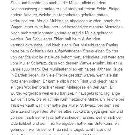
Stein und brachte ihn auch in die Mühle, allein auf dem
Nachhauseweg erkrankte er und starb auf freiem Felde. Einige
andere Arbeiter, welche mit fortschaffen geholfen hatten,
verkrüppelten. Als die Mühlsteine abgeladen wurden, brach der
Wagen, einer rollte herunter und beschädigte mehrere Menschen.
Nach mehreren Monaten konnte er auf die Mühle gebracht
werden. Der Schullehrer Ehlert half beim Aufwinden,
verunglückte dabei und blieb siech. Der Müllerbursche Paulus
hatte beim Schärfen des aufgewundenen Steins einen Splitter
von der Stahlpicke ins Auge bekommen, erblindete und ward erst
vom Müller Schwarz, dann von dessen Wittwe ernährt, bis er im
Jahre 1836 starb. Der Mühlläufer blieb ein halbes Jahr am Kruge
in Barden liegen, da viele Pferde gestürzt waren, wenn sie ihn
fortziehen sollten. Er kam endlich nach Tilsit und gleich nach
einigen Wochen brach er einem Müllergesellen den Arm. Er
wurde, vorgeblich weil er zu hart sei, hinausgebracht, lag lange
auf dem Hofe, bis er auf die Kummetzische Mühle am Teiche bei
Tilsit verkauft war. Hier hatte der Müller Schwarz, bei dem seit
dem Zerschlagen des Steines alles rückwärts gegangen war und
von dem sich seine Frau hatte scheiden lassen, weil er sich der
Liderlichkeit und dem Trunke ergeben hatte, ein Unterkommen
gefunden, weil er seiner Frau nichts zugebracht hatte und