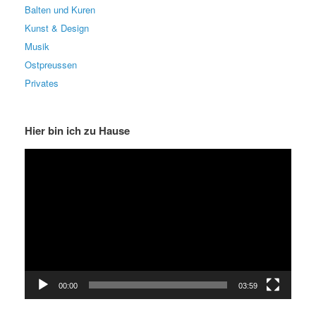
Balten und Kuren
Kunst & Design
Musik
Ostpreussen
Privates
Hier bin ich zu Hause
Video-
Player
00:00
03:59