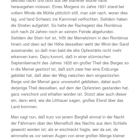
deshalb nackt und bloß aus der Bartener Mühle hatte
herausgehen müssen. Eines Morgens im Jahre 1831 stand bei
vollem Winde die Mühle plötzlich still, man sah nach, woran dies
lag, und fand Schwarz ins Kammrad verflochten. Seitdem haben
die Strafen aufgehört. So hatte der Rachegeist des Rombinus
sich nach 24 Jahren noch an seinem Feinde abgefunden.
Seitdem der Stein fort ist, frißt der Memelstrom in den Rombinus
hinein und oben auf der Höhe desselben weht der Wind den Sand
auseinander, so daß man bald die alte Opferstätte nicht mehr
erkennen kann. Dazu kommt, daß in einer stürmischen
Septembernacht des Jahres 1835 ein großer Theil des Berges so
in die Memel gestürzt ist, daß sich zwar hier eine Erdzunge
gebildet hat, daß aber der Weg zwischen dem eingestürzten
Berge und der Memel ganz unversehrt geblieben, dabei auch
derjenige Theil desselben, auf dem der Opferstein gestanden hat,
ganz verschont und erhalten worden ist. Stürzt aber auch dieser
ein, dann wird, wie die Litthauer sagen, großes Elend über das
Land kommen.
Man sagt nun, daß kurz vor jenem Bergfall einmal in der Nacht
der Fährmann über den Memelfluß des Nachts aus dem Schlafe
geweckt worden ist; als er erschreckt fragte, wer da sei, da
wimmelte es vor seinen Augen von einer großen Menge kleiner