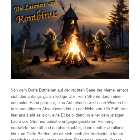
Von dem Dorfe Bitthenen auf der rechten Seite der Memel erhebt
sich das anfangs ganz niedrige Ufer, vom Strome durch einen
schmalen Rand getrennt, eine Achtelmeile weit nach Westen hin
in immer jäheren Abschüssen bis zu der Höhe von 150 Fuß; von
hier aus zieht es sich, eine Ecke bildend, in einer dem jetzigen
Laufe des Stromes beinahe entgegengesetzten Richtung
nordwärts, schroff und durchschluchtet, dann sanfter abfallend
bis zum Dorfe Barden, wo es sich nach der Nordseite in kaum
merklichen Absenkungen mit dem Flachlande verliert. Dieses