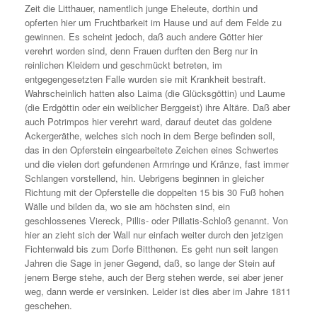
Zeit die Litthauer, namentlich junge Eheleute, dorthin und
opferten hier um Fruchtbarkeit im Hause und auf dem Felde zu
gewinnen. Es scheint jedoch, daß auch andere Götter hier
verehrt worden sind, denn Frauen durften den Berg nur in
reinlichen Kleidern und geschmückt betreten, im
entgegengesetzten Falle wurden sie mit Krankheit bestraft.
Wahrscheinlich hatten also Laima (die Glücksgöttin) und Laume
(die Erdgöttin oder ein weiblicher Berggeist) ihre Altäre. Daß aber
auch Potrimpos hier verehrt ward, darauf deutet das goldene
Ackergeräthe, welches sich noch in dem Berge befinden soll,
das in den Opferstein eingearbeitete Zeichen eines Schwertes
und die vielen dort gefundenen Armringe und Kränze, fast immer
Schlangen vorstellend, hin. Uebrigens beginnen in gleicher
Richtung mit der Opferstelle die doppelten 15 bis 30 Fuß hohen
Wälle und bilden da, wo sie am höchsten sind, ein
geschlossenes Viereck, Pillis- oder Pillatis-Schloß genannt. Von
hier an zieht sich der Wall nur einfach weiter durch den jetzigen
Fichtenwald bis zum Dorfe Bitthenen. Es geht nun seit langen
Jahren die Sage in jener Gegend, daß, so lange der Stein auf
jenem Berge stehe, auch der Berg stehen werde, sei aber jener
weg, dann werde er versinken. Leider ist dies aber im Jahre 1811
geschehen.