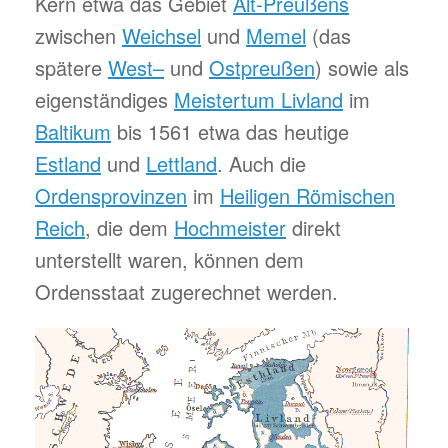
Kern etwa das Gebiet
Alt-Preußens
zwischen
Weichsel
und
Memel
(das
spätere
West
–
und
Ostpreußen
) sowie als
eigenständiges
Meistertum
Livland
im
Baltikum
bis 1561 etwa das heutige
Estland
und
Lettland
. Auch die
Ordensprovinzen
im
Heiligen
Römischen
Reich
, die dem
Hochmeister
direkt
unterstellt waren, können dem
Ordensstaat zugerechnet werden.