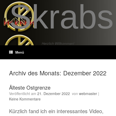
Skrabs
Zum
Inhalt
springen
Herzlich Willkommen!
Menü
Archiv des Monats:
Dezember 2022
Älteste Ostgrenze
Veröffentlicht am
21. Dezember 2022
von
webmaster
|
Keine Kommentare
Kürzlich fand ich ein interessantes Video,