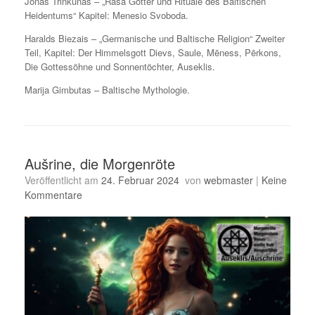
Jonas Trinkunas – „Rasa Götter und Rituale des Baltischen
Heidentums“ Kapitel: Menesio Svoboda.
Haralds Biezais – „Germanische und Baltische Religion“ Zweiter
Teil, Kapitel: Der Himmelsgott Dievs, Saule, Mēness, Pērkons,
Die Gottessöhne und Sonnentöchter, Auseklis.
Marija Gimbutas – Baltische Mythologie.
Aušrine, die Morgenröte
Veröffentlicht am
24. Februar 2024
von
webmaster
|
Keine
Kommentare