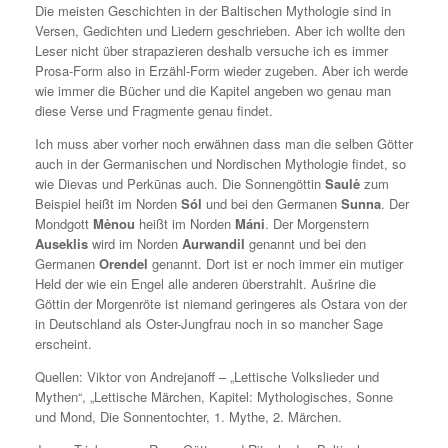
Die meisten Geschichten in der Baltischen Mythologie sind in
Versen, Gedichten und Liedern geschrieben. Aber ich wollte den
Leser nicht über strapazieren deshalb versuche ich es immer
Prosa-Form also in Erzähl-Form wieder zugeben. Aber ich werde
wie immer die Bücher und die Kapitel angeben wo genau man
diese Verse und Fragmente genau findet.
Ich muss aber vorher noch erwähnen dass man die selben Götter
auch in der Germanischen und Nordischen Mythologie findet, so
wie Dievas und Perkūnas auch. Die Sonnengöttin
Saulė
zum
Beispiel heißt im Norden
Sól
und bei den Germanen
Sunna
. Der
Mondgott
Mėnou
heißt im Norden
Máni
. Der Morgenstern
Auseklis
wird im Norden
Aurwandil
genannt und bei den
Germanen
Orendel
genannt. Dort ist er noch immer ein mutiger
Held der wie ein Engel alle anderen überstrahlt. Aušrine die
Göttin der Morgenröte ist niemand geringeres als Ostara von der
in Deutschland als Oster-Jungfrau noch in so mancher Sage
erscheint.
Quellen: Viktor von Andrejanoff – „Lettische Volkslieder und
Mythen“, „Lettische Märchen, Kapitel: Mythologisches, Sonne
und Mond, Die Sonnentochter, 1. Mythe, 2. Märchen.