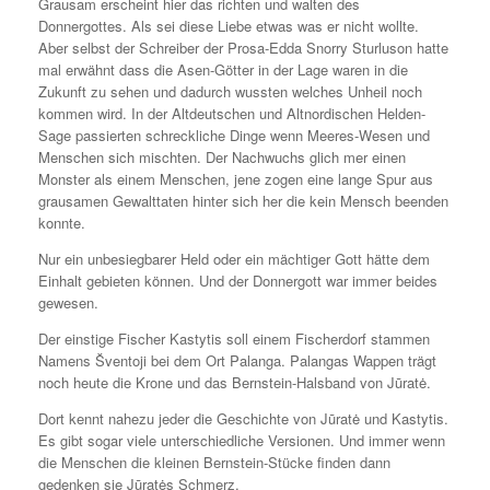
Grausam erscheint hier das richten und walten des
Donnergottes. Als sei diese Liebe etwas was er nicht wollte.
Aber selbst der Schreiber der Prosa-Edda Snorry Sturluson hatte
mal erwähnt dass die Asen-Götter in der Lage waren in die
Zukunft zu sehen und dadurch wussten welches Unheil noch
kommen wird. In der Altdeutschen und Altnordischen Helden-
Sage passierten schreckliche Dinge wenn Meeres-Wesen und
Menschen sich mischten. Der Nachwuchs glich mer einen
Monster als einem Menschen, jene zogen eine lange Spur aus
grausamen Gewalttaten hinter sich her die kein Mensch beenden
konnte.
Nur ein unbesiegbarer Held oder ein mächtiger Gott hätte dem
Einhalt gebieten können. Und der Donnergott war immer beides
gewesen.
Der einstige Fischer Kastytis soll einem Fischerdorf stammen
Namens Šventoji bei dem Ort Palanga. Palangas Wappen trägt
noch heute die Krone und das Bernstein-Halsband von Jūratė.
Dort kennt nahezu jeder die Geschichte von Jūratė und Kastytis.
Es gibt sogar viele unterschiedliche Versionen. Und immer wenn
die Menschen die kleinen Bernstein-Stücke finden dann
gedenken sie Jūratės Schmerz.